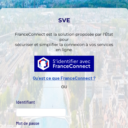
Aller au contenu principal
Aller aux actions
SVE
FranceConnect est la solution proposée par l'État
pour
sécuriser et simplifier la connexion à vos services
en ligne.
Qu'est ce que FranceConnect ?
OU
Identifiant
Mot de passe