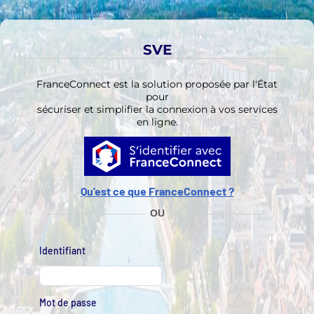
Aller au contenu principal
Aller aux actions
SVE
FranceConnect est la solution proposée par l'État
pour
sécuriser et simplifier la connexion à vos services
en ligne.
Qu'est ce que FranceConnect ?
OU
Identifiant
Mot de passe